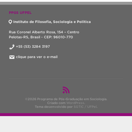
PPGS UFPEL
Instituto de Filosofia, Sociologia e Política
Rua Coronel Alberto Rosa, 154 – Centro
Pelotas-RS, Brasil - CEP: 96010-770
+55 (53) 3284 3197
clique para ver o e-mail
©2026 Programa de Pós-Graduação em Sociologia.
Criado com
WordPress
.
Tema desenvolvido por
SGTIC / UFPel
.