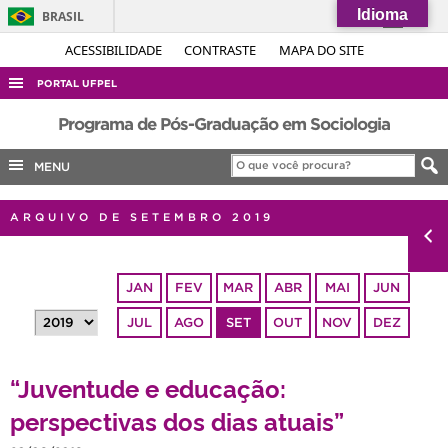
Idioma
BRASIL
Simplifique!
ACESSIBILIDADE
CONTRASTE
MAPA DO SITE
Comunica BR
PORTAL UFPEL
Participe
ACESSO À INFORMAÇÃO
Programa de Pós-Graduação em Sociologia
Acesso à informação
AUDITORIA
MENU
Legislação
COBALTO
Canais
ARQUIVO DE SETEMBRO 2019
CONCURSOS
EDITAIS
JAN
FEV
MAR
ABR
MAI
JUN
INTERNACIONAL
JUL
AGO
SET
OUT
NOV
DEZ
OUVIDORIA
PORTARIAS
“Juventude e educação:
TELEFONES
perspectivas dos dias atuais”