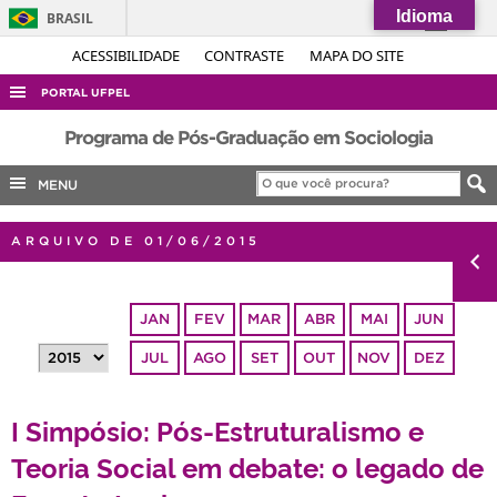
Idioma
BRASIL
Simplifique!
ACESSIBILIDADE
CONTRASTE
MAPA DO SITE
Comunica BR
PORTAL UFPEL
Participe
ACESSO À INFORMAÇÃO
Programa de Pós-Graduação em Sociologia
Acesso à informação
AUDITORIA
MENU
Legislação
COBALTO
Canais
ARQUIVO DE 01/06/2015
CONCURSOS
EDITAIS
JAN
FEV
MAR
ABR
MAI
JUN
INTERNACIONAL
JUL
AGO
SET
OUT
NOV
DEZ
OUVIDORIA
PORTARIAS
I Simpósio: Pós-Estruturalismo e
TELEFONES
Teoria Social em debate: o legado de