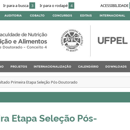
Ir para a busca
3
Ir para o rodapé
4
ACESSIBILIDADE
AUDITORIA
COBALTO
CONCURSOS
EDITAIS
INTERNACIONAL
aculdade de Nutrição
ção e Alimentos
e Doutorado – Conceito 4
NO
PROJETOS
INTERNACIONALIZAÇÃO
CALENDÁRIO
DOWNLOADS
ltado Primeira Etapa Seleção Pós-Doutorado
ra Etapa Seleção Pós-