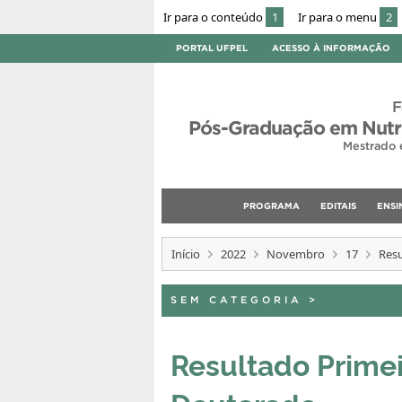
Ir para o conteúdo
1
Ir para o menu
2
PORTAL UFPEL
ACESSO À INFORMAÇÃO
F
Pós-Graduação em Nutri
Mestrado 
PROGRAMA
EDITAIS
ENSI
Início
2022
Novembro
17
Resu
SEM CATEGORIA
>
Resultado Primei