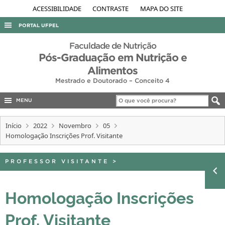
ACESSIBILIDADE
CONTRASTE
MAPA DO SITE
PORTAL UFPEL
ACESSO À INFORMAÇÃO
Faculdade de Nutrição
Pós-Graduação em Nutrição e
AUDITORIA
Alimentos
COBALTO
Mestrado e Doutorado – Conceito 4
CONCURSOS
MENU
EDITAIS
Início
2022
Novembro
05
INTERNACIONAL
Homologação Inscrições Prof. Visitante
OUVIDORIA
PROFESSOR VISITANTE
>
PORTARIAS
TELEFONES
Homologação Inscrições
Prof. Visitante