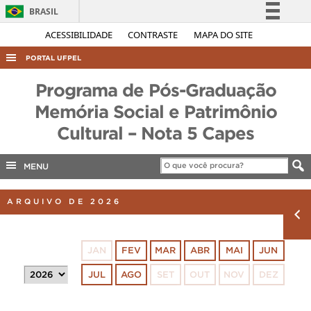
BRASIL
Simplifique!
ACESSIBILIDADE
CONTRASTE
MAPA DO SITE
Comunica BR
PORTAL UFPEL
Participe
ACESSO À INFORMAÇÃO
Programa de Pós-Graduação
Acesso à informação
AUDITORIA
Memória Social e Patrimônio
Legislação
Cultural – Nota 5 Capes
COBALTO
Canais
CONCURSOS
MENU
EDITAIS
INTERNACIONAL
ARQUIVO DE 2026
OUVIDORIA
PORTARIAS
JAN
FEV
MAR
ABR
MAI
JUN
TELEFONES
JUL
AGO
SET
OUT
NOV
DEZ