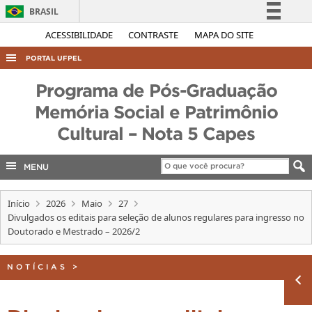
BRASIL
Simplifique!
ACESSIBILIDADE
CONTRASTE
MAPA DO SITE
Comunica BR
PORTAL UFPEL
Participe
ACESSO À INFORMAÇÃO
Programa de Pós-Graduação
Acesso à informação
AUDITORIA
Memória Social e Patrimônio
Legislação
Cultural – Nota 5 Capes
COBALTO
Canais
CONCURSOS
MENU
EDITAIS
INTERNACIONAL
Início
2026
Maio
27
Divulgados os editais para seleção de alunos regulares para ingresso no
OUVIDORIA
Doutorado e Mestrado – 2026/2
PORTARIAS
NOTÍCIAS
>
TELEFONES