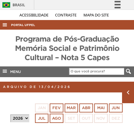
BRASIL
Simplifique!
ACESSIBILIDADE
CONTRASTE
MAPA DO SITE
Comunica BR
PORTAL UFPEL
Participe
ACESSO À INFORMAÇÃO
Programa de Pós-Graduação
Acesso à informação
AUDITORIA
Memória Social e Patrimônio
Legislação
Cultural – Nota 5 Capes
COBALTO
Canais
CONCURSOS
MENU
EDITAIS
INTERNACIONAL
ARQUIVO DE 13/04/2026
OUVIDORIA
PORTARIAS
JAN
FEV
MAR
ABR
MAI
JUN
TELEFONES
JUL
AGO
SET
OUT
NOV
DEZ