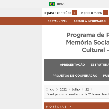
BRASIL
Ir para o conteúdo
1
Ir para o menu
2
PORTAL UFPEL
ACESSO À INFORMAÇÃO
Programa de 
Memória Socia
Cultural 
APRESENTAÇÃO
ESTRUTURA
PROJETOS DE COOPERAÇÃO
PU
Início
2022
Julho
22
Divulgados os resultados da 2ª fase e clas
NOTÍCIAS
>