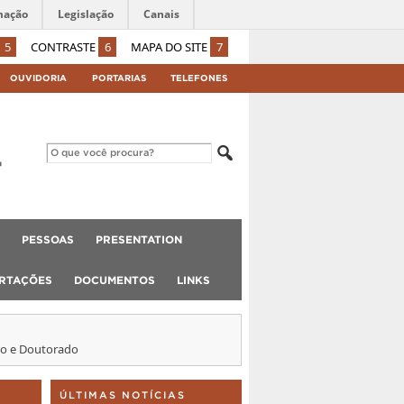
mação
Legislação
Canais
5
CONTRASTE
6
MAPA DO SITE
7
OUVIDORIA
PORTARIAS
TELEFONES
PESSOAS
PRESENTATION
ERTAÇÕES
DOCUMENTOS
LINKS
ado e Doutorado
ÚLTIMAS NOTÍCIAS