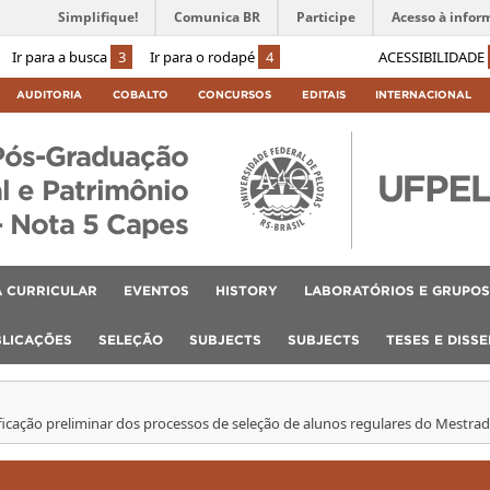
Simplifique!
Comunica BR
Participe
Acesso à infor
Ir para a busca
3
Ir para o rodapé
4
ACESSIBILIDADE
AUDITORIA
COBALTO
CONCURSOS
EDITAIS
INTERNACIONAL
Pós-Graduação
l e Patrimônio
– Nota 5 Capes
 CURRICULAR
EVENTOS
HISTORY
LABORATÓRIOS E GRUPOS
BLICAÇÕES
SELEÇÃO
SUBJECTS
SUBJECTS
TESES E DISS
sificação preliminar dos processos de seleção de alunos regulares do Mestr