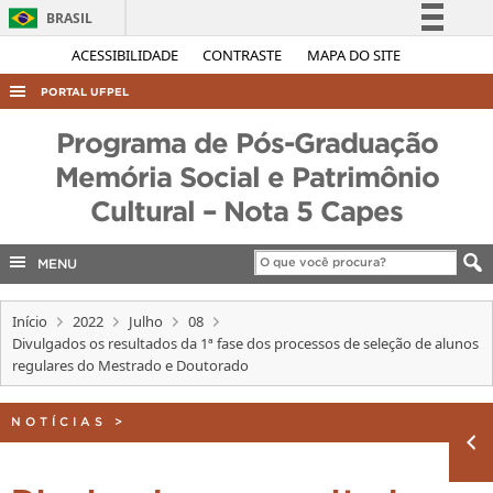
BRASIL
Simplifique!
ACESSIBILIDADE
CONTRASTE
MAPA DO SITE
Comunica BR
PORTAL UFPEL
Participe
ACESSO À INFORMAÇÃO
Programa de Pós-Graduação
Acesso à informação
AUDITORIA
Memória Social e Patrimônio
Legislação
Cultural – Nota 5 Capes
COBALTO
Canais
CONCURSOS
MENU
EDITAIS
INTERNACIONAL
Início
2022
Julho
08
Divulgados os resultados da 1ª fase dos processos de seleção de alunos
OUVIDORIA
regulares do Mestrado e Doutorado
PORTARIAS
NOTÍCIAS
>
TELEFONES