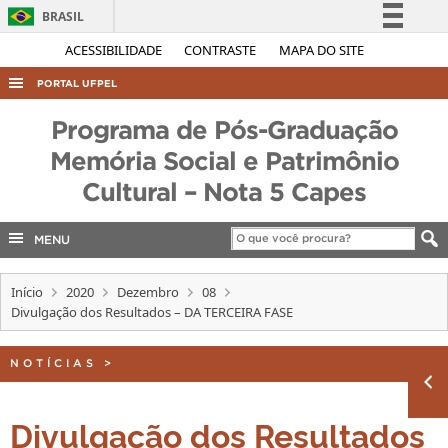
BRASIL
Simplifique!
ACESSIBILIDADE
CONTRASTE
MAPA DO SITE
Comunica BR
PORTAL UFPEL
Participe
ACESSO À INFORMAÇÃO
Programa de Pós-Graduação
Acesso à informação
AUDITORIA
Memória Social e Patrimônio
Legislação
Cultural – Nota 5 Capes
COBALTO
Canais
CONCURSOS
MENU
EDITAIS
INTERNACIONAL
Início
2020
Dezembro
08
Divulgação dos Resultados – DA TERCEIRA FASE
OUVIDORIA
PORTARIAS
NOTÍCIAS
>
TELEFONES
Divulgação dos Resultados