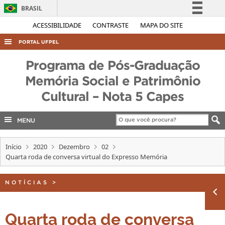
BRASIL
Simplifique!
ACESSIBILIDADE
CONTRASTE
MAPA DO SITE
Comunica BR
PORTAL UFPEL
Participe
ACESSO À INFORMAÇÃO
Programa de Pós-Graduação
Acesso à informação
AUDITORIA
Memória Social e Patrimônio
Legislação
Cultural – Nota 5 Capes
COBALTO
Canais
CONCURSOS
MENU
EDITAIS
INTERNACIONAL
Início
2020
Dezembro
02
Quarta roda de conversa virtual do Expresso Memória
OUVIDORIA
PORTARIAS
NOTÍCIAS
>
TELEFONES
Quarta roda de conversa