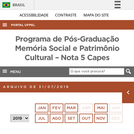
BRASIL
Simplifique!
ACESSIBILIDADE
CONTRASTE
MAPA DO SITE
Comunica BR
PORTAL UFPEL
Participe
ACESSO À INFORMAÇÃO
Programa de Pós-Graduação
Acesso à informação
AUDITORIA
Memória Social e Patrimônio
Legislação
Cultural – Nota 5 Capes
COBALTO
Canais
CONCURSOS
MENU
EDITAIS
INTERNACIONAL
ARQUIVO DE 31/07/2019
OUVIDORIA
PORTARIAS
JAN
FEV
MAR
ABR
MAI
JUN
TELEFONES
JUL
AGO
SET
OUT
NOV
DEZ