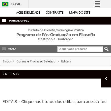
BRASIL
Simplifique!
ACESSIBILIDADE
CONTRASTE
MAPA DO SITE
Comunica BR
PORTAL UFPEL
Participe
ACESSO À INFORMAÇÃO
Instituto de Filosofia, Sociologia e Política
Programa de Pós-Graduação em Filosofia
Acesso à informação
AUDITORIA
Mestrado e Doutorado
Legislação
COBALTO
Canais
MENU
CONCURSOS
Início
Cursos e Processo Seletivo
Editais
EDITAIS
INTERNACIONAL
EDITAIS
OUVIDORIA
PORTARIAS
TELEFONES
EDITAIS – Clique nos títulos dos editais para acessá-los: