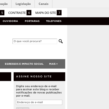
mação
Legislação
Canais
5
CONTRASTE
6
MAPA DO SITE
7
OUVIDORIA
PORTARIAS
TELEFONES
EGRESSOS E IMPACTO SOCIAL
MAIS +
ASSINE NOSSO SITE
Digite seu endereço de e-mail
para assinar este blog e receber
notificações de novas publicações
por e-mail.
Endereço
de
e-