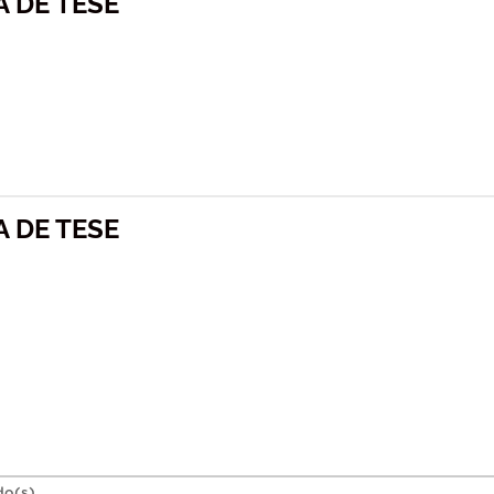
 DE TESE
 DE TESE
do(s).