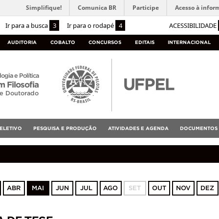
Simplifique!
Comunica BR
Participe
Acesso à infor
Ir para a busca
3
Ir para o rodapé
4
ACESSIBILIDADE
AUDITORIA
COBALTO
CONCURSOS
EDITAIS
INTERNACIONAL
logia e Política
 Filosofia
 e Doutorado
ELETIVO
PESQUISA E PRODUÇÃO
ATIVIDADES E AGENDA
DOCUMENTOS
ABR
MAI
JUN
JUL
AGO
SET
OUT
NOV
DEZ