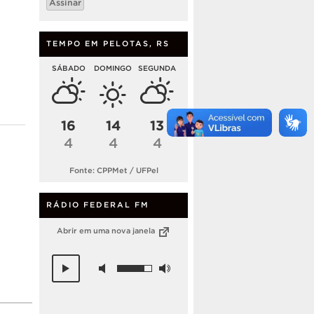
Assinar
mail
TEMPO EM PELOTAS, RS
SÁBADO
DOMINGO
SEGUNDA
16
14
13
4
4
4
Fonte: CPPMet / UFPel
RÁDIO FEDERAL FM
Abrir em uma nova janela