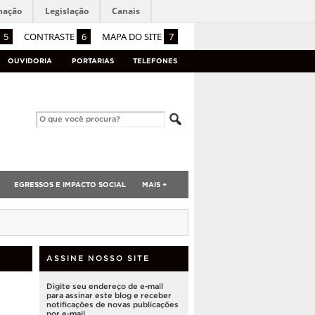
mação
Legislação
Canais
5
CONTRASTE
6
MAPA DO SITE
7
OUVIDORIA
PORTARIAS
TELEFONES
EGRESSOS E IMPACTO SOCIAL
MAIS +
ASSINE NOSSO SITE
Digite seu endereço de e-mail
para assinar este blog e receber
notificações de novas publicações
por e-mail.