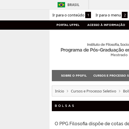
BRASIL
Ir para o conteúdo
1
Ir para o menu
2
PORTAL UFPEL
ACESSO À INFORMAÇÃO
Instituto de Filosofia, Socio
Programa de Pós-Graduação em
Mestrado
SOBRE O PPGFIL
CURSOS E PROCESSO S
Início
Cursos e Processo Seletivo
Bol
BOLSAS
O PPG Filosofia dispõe de cotas d