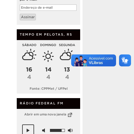
Endereço
de
e-
Assinar
mail
TEMPO EM PELOTAS, RS
SÁBADO
DOMINGO
SEGUNDA
16
14
13
4
4
4
Fonte: CPPMet / UFPel
RÁDIO FEDERAL FM
Abrir em uma nova janela