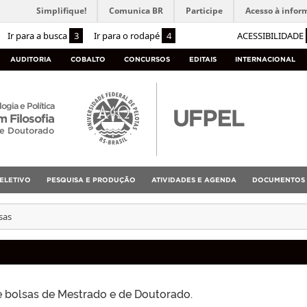
Simplifique!
Comunica BR
Participe
Acesso à infor
Ir para a busca
3
Ir para o rodapé
4
ACESSIBILIDADE
AUDITORIA
COBALTO
CONCURSOS
EDITAIS
INTERNACIONAL
logia e Política
 Filosofia
 e Doutorado
ELETIVO
PESQUISA E PRODUÇÃO
ATIVIDADES E AGENDA
DOCUMENTOS
sas
e bolsas de Mestrado e de Doutorado.