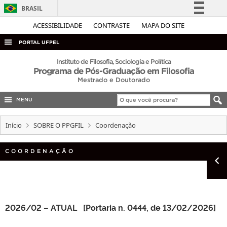
BRASIL
Simplifique!
ACESSIBILIDADE
CONTRASTE
MAPA DO SITE
Comunica BR
PORTAL UFPEL
Participe
ACESSO À INFORMAÇÃO
Instituto de Filosofia, Sociologia e Política
Programa de Pós-Graduação em Filosofia
Acesso à informação
AUDITORIA
Mestrado e Doutorado
Legislação
COBALTO
Canais
MENU
CONCURSOS
Início
SOBRE O PPGFIL
Coordenação
EDITAIS
INTERNACIONAL
COORDENAÇÃO
OUVIDORIA
PORTARIAS
TELEFONES
2026/02
– ATUAL [Portaria n. 0444, de 13/02/2026]