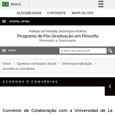
BRASIL
Simplifique!
ACESSIBILIDADE
CONTRASTE
MAPA DO SITE
Comunica BR
PORTAL UFPEL
Participe
ACESSO À INFORMAÇÃO
Instituto de Filosofia, Sociologia e Política
Programa de Pós-Graduação em Filosofia
Acesso à informação
AUDITORIA
Mestrado e Doutorado
Legislação
COBALTO
Canais
MENU
CONCURSOS
Início
Egressos e Impacto Social
Internacionalização
EDITAIS
Acordos e Convênios
INTERNACIONAL
ACORDOS E CONVÊNIOS
OUVIDORIA
PORTARIAS
TELEFONES
Convênio de Colaboração com a Universidad de La