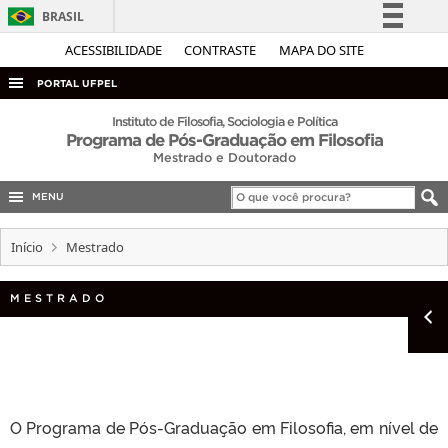
BRASIL
Simplifique!
ACESSIBILIDADE
CONTRASTE
MAPA DO SITE
Comunica BR
PORTAL UFPEL
Participe
ACESSO À INFORMAÇÃO
Instituto de Filosofia, Sociologia e Política
Programa de Pós-Graduação em Filosofia
Acesso à informação
AUDITORIA
Mestrado e Doutorado
Legislação
COBALTO
Canais
MENU
CONCURSOS
Início
Mestrado
EDITAIS
INTERNACIONAL
MESTRADO
OUVIDORIA
PORTARIAS
TELEFONES
O Programa de Pós-Graduação em Filosofia, em nível de