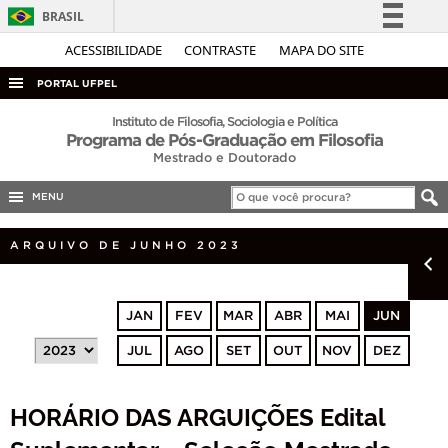
BRASIL
Simplifique!
ACESSIBILIDADE
CONTRASTE
MAPA DO SITE
Comunica BR
PORTAL UFPEL
Participe
ACESSO À INFORMAÇÃO
Instituto de Filosofia, Sociologia e Política
Programa de Pós-Graduação em Filosofia
Acesso à informação
AUDITORIA
Mestrado e Doutorado
Legislação
COBALTO
Canais
MENU
CONCURSOS
ARQUIVO DE JUNHO 2023
EDITAIS
INTERNACIONAL
JAN
FEV
MAR
ABR
MAI
JUN
OUVIDORIA
JUL
AGO
SET
OUT
NOV
DEZ
PORTARIAS
TELEFONES
HORÁRIO DAS ARGUIÇÕES Edital