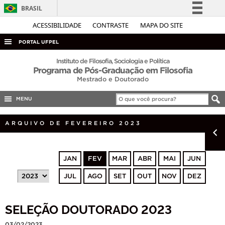
BRASIL
Simplifique!
ACESSIBILIDADE
CONTRASTE
MAPA DO SITE
Comunica BR
PORTAL UFPEL
Participe
ACESSO À INFORMAÇÃO
Instituto de Filosofia, Sociologia e Política
Programa de Pós-Graduação em Filosofia
Acesso à informação
AUDITORIA
Mestrado e Doutorado
Legislação
COBALTO
Canais
MENU
CONCURSOS
ARQUIVO DE FEVEREIRO 2023
EDITAIS
INTERNACIONAL
JAN
FEV
MAR
ABR
MAI
JUN
OUVIDORIA
JUL
AGO
SET
OUT
NOV
DEZ
PORTARIAS
TELEFONES
SELEÇÃO DOUTORADO 2023
03/02/2023