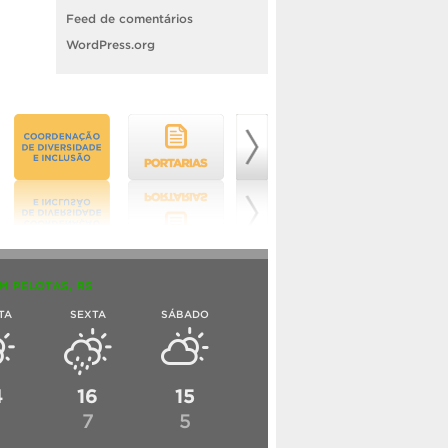
Feed de comentários
WordPress.org
M PELOTAS, RS
TA
SEXTA
SÁBADO
4
16
15
6
7
5