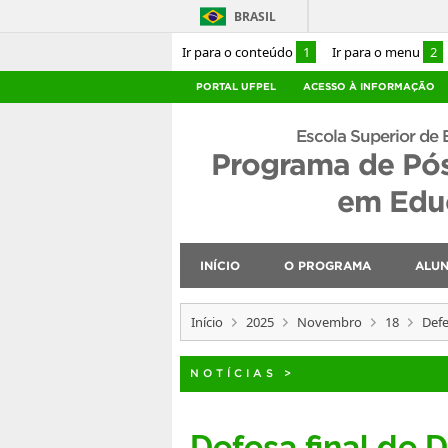
BRASIL
Ir para o conteúdo
1
Ir para o menu
2
PORTAL UFPEL
ACESSO À INFORMAÇÃO
Escola Superior de 
Programa de Pó
em Educ
INÍCIO
O PROGRAMA
ALU
Início
2025
Novembro
18
Defe
NOTÍCIAS
>
Defesa final de 