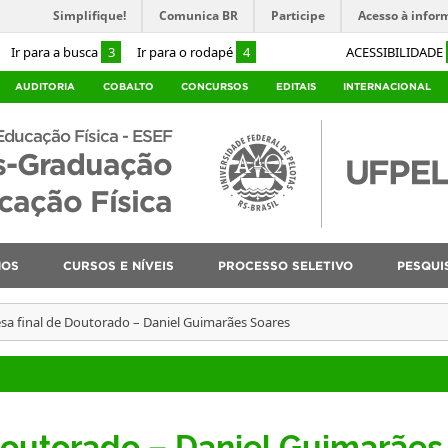
Simplifique!
Comunica BR
Participe
Acesso à infor
Ir para a busca
3
Ir para o rodapé
4
ACESSIBILIDADE
AUDITORIA
COBALTO
CONCURSOS
EDITAIS
INTERNACIONAL
Educação Física - ESEF
s-Graduação
ação Física
NOS
CURSOS E NÍVEIS
PROCESSO SELETIVO
PESQUI
sa final de Doutorado – Daniel Guimarães Soares
Doutorado – Daniel Guimarães