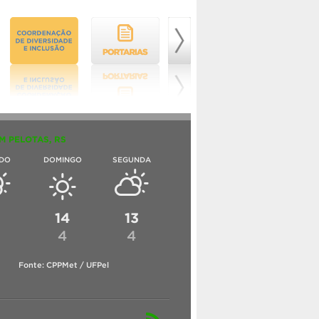
M PELOTAS, RS
DO
DOMINGO
SEGUNDA
6
14
13
4
4
Fonte: CPPMet / UFPel