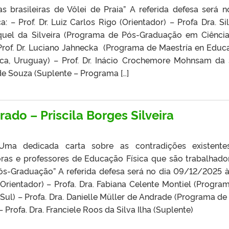
s brasileiras de Vôlei de Praia” A referida defesa será n
– Prof. Dr. Luiz Carlos Rigo (Orientador) – Profa Dra. Si
aquel da Silveira (Programa de Pós-Graduação em Ciênci
of. Dr. Luciano Jahnecka (Programa de Maestría en Educ
lica, Uruguay) – Prof. Dr. Inácio Crochemore Mohnsam da 
a de Souza (Suplente – Programa […]
ado – Priscila Borges Silveira
 Uma dedicada carta sobre as contradições existent
ras e professores de Educação Física que são trabalhado
ós-Graduação” A referida defesa será no dia 09/12/2025 à
 (Orientador) – Profa. Dra. Fabiana Celente Montiel (Progra
l) – Profa. Dra. Danielle Müller de Andrade (Programa de
rofa. Dra. Franciele Roos da Silva Ilha (Suplente)