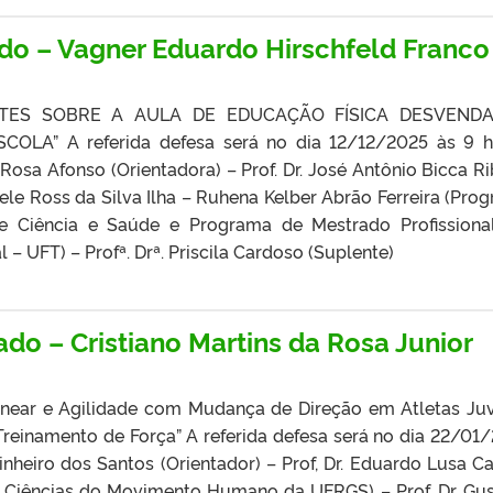
ado – Vagner Eduardo Hirschfeld Franco
TES SOBRE A AULA DE EDUCAÇÃO FÍSICA DESVEND
LA” A referida defesa será no dia 12/12/2025 às 9 h
 Rosa Afonso (Orientadora) – Prof. Dr. José Antônio Bicca Ri
ciele Ross da Silva Ilha – Ruhena Kelber Abrão Ferreira (Pro
 Ciência e Saúde e Programa de Mestrado Profission
– UFT) – Profª. Drª. Priscila Cardoso (Suplente)
do – Cristiano Martins da Rosa Junior
Linear e Agilidade com Mudança de Direção em Atletas Juv
reinamento de Força” A referida defesa será no dia 22/01
Pinheiro dos Santos (Orientador) – Prof, Dr. Eduardo Lusa C
Ciências do Movimento Humano da UFRGS) – Prof. Dr. Gu