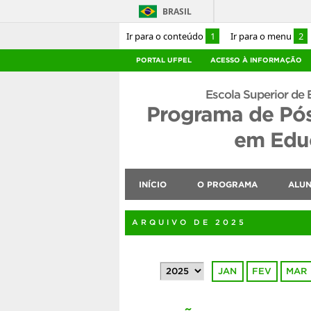
BRASIL
Ir para o conteúdo
1
Ir para o menu
2
PORTAL UFPEL
ACESSO À INFORMAÇÃO
Escola Superior de 
Programa de Pó
em Educ
INÍCIO
O PROGRAMA
ALU
ARQUIVO DE 2025
JAN
FEV
MAR