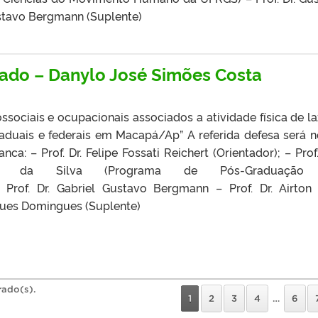
Gustavo Bergmann (Suplente)
rado – Danylo José Simões Costa
ssociais e ocupacionais associados a atividade física de la
aduais e federais em Macapá/Ap” A referida defesa será n
a: – Prof. Dr. Felipe Fossati Reichert (Orientador); – Prof.
iro da Silva (Programa de Pós-Graduaçã
Prof. Dr. Gabriel Gustavo Bergmann – Prof. Dr. Airton
igues Domingues (Suplente)
rado(s).
1
2
3
4
…
6