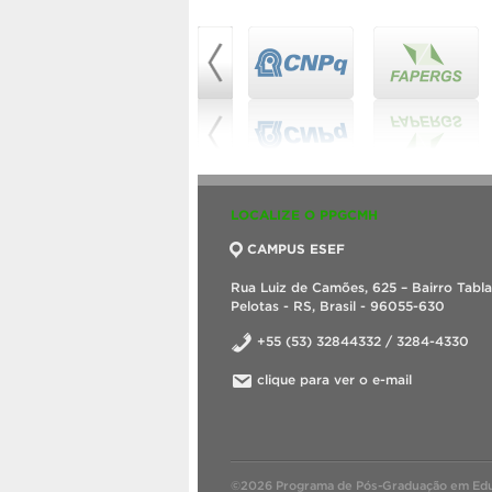
LOCALIZE O PPGCMH
CAMPUS ESEF
Rua Luiz de Camões, 625 – Bairro Tabl
Pelotas - RS, Brasil - 96055-630
+55 (53) 32844332 / 3284-4330
clique para ver o e-mail
©2026 Programa de Pós-Graduação em Educ