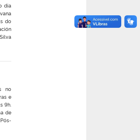
o dia
lvana
as do
ación
Silva
es no
ras e
s 9h.
ma de
 Pós-