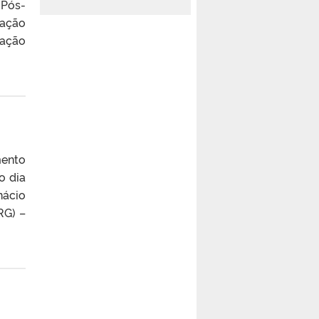
 Pós-
cação
uação
mento
o dia
nácio
RG) –