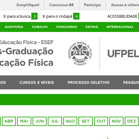
Simplifique!
Comunica BR
Participe
Acesso à infor
Ir para a busca
3
Ir para o rodapé
4
ACESSIBILIDADE
AUDITORIA
COBALTO
CONCURSOS
EDITAIS
INTERNACIONAL
Educação Física - ESEF
s-Graduação
ação Física
NOS
CURSOS E NÍVEIS
PROCESSO SELETIVO
PESQUI
ABR
MAI
JUN
JUL
AGO
SET
OUT
NOV
DEZ