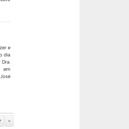
zer e
o dia
 Dra.
o em
 José
7
>