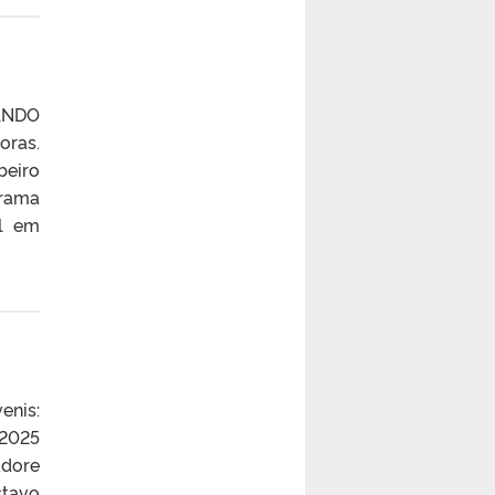
ANDO
oras.
beiro
grama
al em
enis:
/2025
adore
stavo