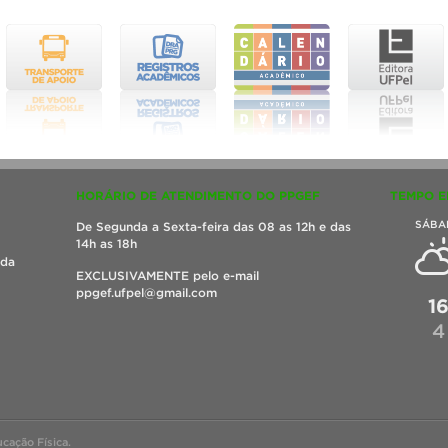
HORÁRIO DE ATENDIMENTO DO PPGEF
TEMPO E
SÁBA
De Segunda a Sexta-feira das 08 as 12h e das
14h as 18h
ada
EXCLUSIVAMENTE pelo e-mail
ppgef.ufpel@gmail.com
1
4
ação Física.