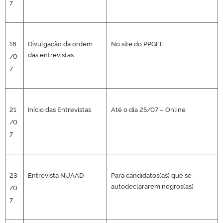
7
18
Divulgação da ordem
No site do PPGEF
das entrevistas
/0
7
21
Início das Entrevistas
Até o dia 25/07 – Online
/0
7
23
Entrevista NUAAD
Para candidatos(as) que se
autodeclararem negros(as)
/0
7