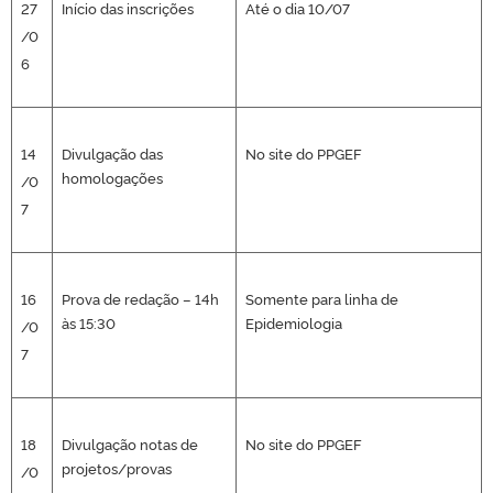
27
Início das inscrições
Até o dia 10/07
/0
6
14
Divulgação das
No site do PPGEF
homologações
/0
7
16
Prova de redação – 14h
Somente para linha de
às 15:30
Epidemiologia
/0
7
18
Divulgação notas de
No site do PPGEF
projetos/provas
/0