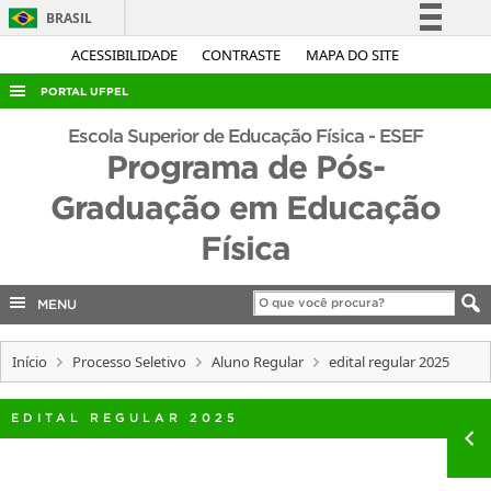
BRASIL
Simplifique!
ACESSIBILIDADE
CONTRASTE
MAPA DO SITE
Comunica BR
PORTAL UFPEL
Participe
ACESSO À INFORMAÇÃO
Escola Superior de Educação Física - ESEF
Acesso à informação
Programa de Pós-
AUDITORIA
Legislação
Graduação em Educação
COBALTO
Canais
Física
CONCURSOS
EDITAIS
MENU
INTERNACIONAL
OUVIDORIA
Início
Processo Seletivo
Aluno Regular
edital regular 2025
PORTARIAS
EDITAL REGULAR 2025
TELEFONES