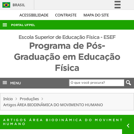
BRASIL
Simplifique!
ACESSIBILIDADE
CONTRASTE
MAPA DO SITE
Comunica BR
PORTAL UFPEL
Participe
ACESSO À INFORMAÇÃO
Escola Superior de Educação Física - ESEF
Acesso à informação
Programa de Pós-
AUDITORIA
Legislação
Graduação em Educação
COBALTO
Canais
Física
CONCURSOS
EDITAIS
MENU
INTERNACIONAL
OUVIDORIA
Início
Produções
Artigos ÁREA BIODINÂMICA DO MOVIMENTO HUMANO
PORTARIAS
TELEFONES
ARTIGOS ÁREA BIODINÂMICA DO MOVIMENTO
HUMANO