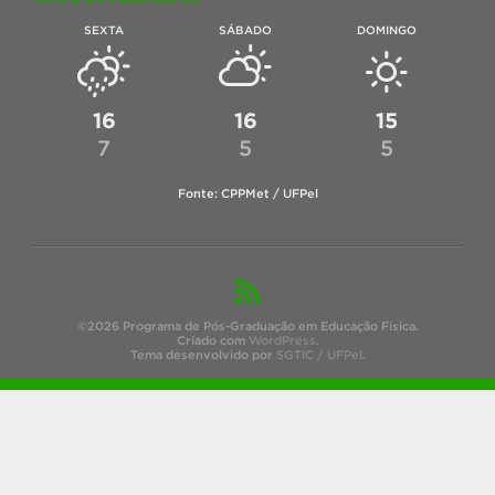
SEXTA
SÁBADO
DOMINGO
16
16
15
7
5
5
Fonte: CPPMet / UFPel
©2026 Programa de Pós-Graduação em Educação Física.
Criado com
WordPress
.
Tema desenvolvido por
SGTIC / UFPel
.