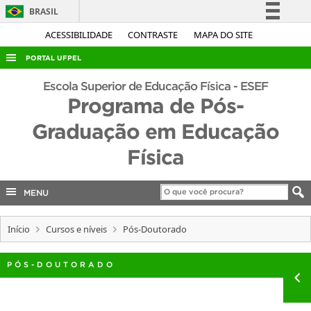
BRASIL
Simplifique!
ACESSIBILIDADE
CONTRASTE
MAPA DO SITE
Comunica BR
PORTAL UFPEL
Participe
ACESSO À INFORMAÇÃO
Escola Superior de Educação Física - ESEF
Acesso à informação
Programa de Pós-
AUDITORIA
Legislação
Graduação em Educação
COBALTO
Canais
Física
CONCURSOS
EDITAIS
MENU
INTERNACIONAL
OUVIDORIA
Início
Cursos e níveis
Pós-Doutorado
PORTARIAS
PÓS-DOUTORADO
TELEFONES