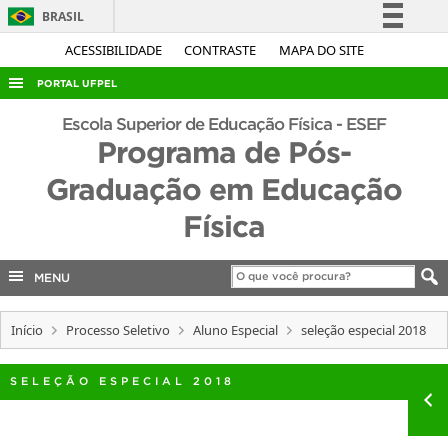
BRASIL
Simplifique!
ACESSIBILIDADE
CONTRASTE
MAPA DO SITE
Comunica BR
PORTAL UFPEL
Participe
ACESSO À INFORMAÇÃO
Escola Superior de Educação Física - ESEF
Acesso à informação
Programa de Pós-
AUDITORIA
Legislação
Graduação em Educação
COBALTO
Canais
Física
CONCURSOS
EDITAIS
MENU
INTERNACIONAL
OUVIDORIA
Início
Processo Seletivo
Aluno Especial
seleção especial 2018
PORTARIAS
SELEÇÃO ESPECIAL 2018
TELEFONES