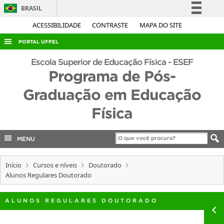
BRASIL
Simplifique!
ACESSIBILIDADE
CONTRASTE
MAPA DO SITE
Comunica BR
PORTAL UFPEL
Participe
ACESSO À INFORMAÇÃO
Escola Superior de Educação Física - ESEF
Acesso à informação
Programa de Pós-
AUDITORIA
Legislação
Graduação em Educação
COBALTO
Canais
Física
CONCURSOS
EDITAIS
MENU
INTERNACIONAL
OUVIDORIA
Início
Cursos e níveis
Doutorado
Alunos Regulares Doutorado
PORTARIAS
TELEFONES
ALUNOS REGULARES DOUTORADO