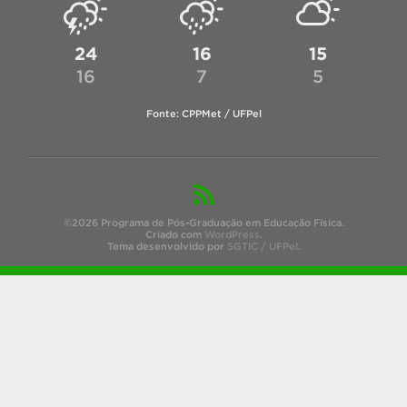
24
16
15
16
7
5
Fonte: CPPMet / UFPel
©2026 Programa de Pós-Graduação em Educação Física.
Criado com
WordPress
.
Tema desenvolvido por
SGTIC / UFPel
.