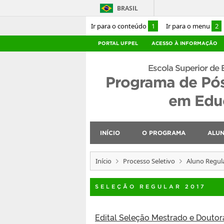
BRASIL
Ir para o conteúdo
1
Ir para o menu
2
PORTAL UFPEL
ACESSO À INFORMAÇÃO
Escola Superior de 
Programa de Pó
em Educ
INÍCIO
O PROGRAMA
ALU
Início
Processo Seletivo
Aluno Regul
SELEÇÃO REGULAR 2017
Edital Seleção Mestrado e Douto