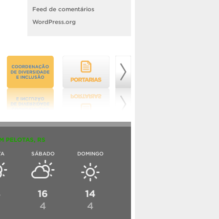
Feed de comentários
WordPress.org
M PELOTAS, RS
TA
SÁBADO
DOMINGO
8
16
14
4
4