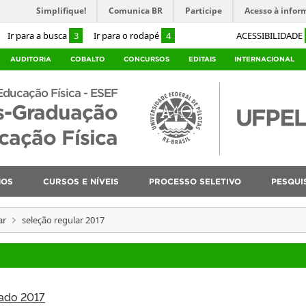
Simplifique!
Comunica BR
Participe
Acesso à infor
Ir para a busca
3
Ir para o rodapé
4
ACESSIBILIDADE
AUDITORIA
COBALTO
CONCURSOS
EDITAIS
INTERNACIONAL
Educação Física - ESEF
s-Graduação
ação Física
NOS
CURSOS E NÍVEIS
PROCESSO SELETIVO
PESQUI
ar
seleção regular 2017
rado 2017