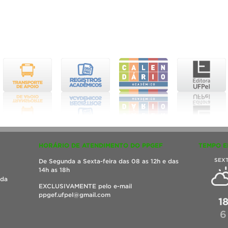
HORÁRIO DE ATENDIMENTO DO PPGEF
TEMPO E
SEX
De Segunda a Sexta-feira das 08 as 12h e das
14h as 18h
ada
EXCLUSIVAMENTE pelo e-mail
ppgef.ufpel@gmail.com
1
6