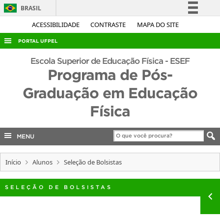
BRASIL
Simplifique!
ACESSIBILIDADE
CONTRASTE
MAPA DO SITE
Comunica BR
PORTAL UFPEL
Participe
ACESSO À INFORMAÇÃO
Escola Superior de Educação Física - ESEF
Acesso à informação
Programa de Pós-
AUDITORIA
Legislação
Graduação em Educação
COBALTO
Canais
Física
CONCURSOS
EDITAIS
MENU
INTERNACIONAL
OUVIDORIA
Início
Alunos
Seleção de Bolsistas
PORTARIAS
SELEÇÃO DE BOLSISTAS
TELEFONES