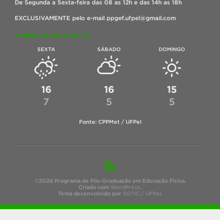
De Segunda a Sexta-feira das 08 as 12h e das 14h as 18h
EXCLUSIVAMENTE pelo e-mail ppgef.ufpel@gmail.com
TEMPO EM PELOTAS, RS
SEXTA
SÁBADO
DOMINGO
16
16
15
7
5
5
Fonte: CPPMet / UFPel
©2026 Programa de Pós-Graduação em Educação Física.
Criado com
WordPress
.
Tema desenvolvido por
SGTIC / UFPel
.