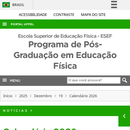
BRASIL
Simplifique!
ACESSIBILIDADE
CONTRASTE
MAPA DO SITE
Comunica BR
PORTAL UFPEL
Participe
ACESSO À INFORMAÇÃO
Escola Superior de Educação Física - ESEF
Acesso à informação
Programa de Pós-
AUDITORIA
Legislação
Graduação em Educação
COBALTO
Canais
Física
CONCURSOS
EDITAIS
MENU
INTERNACIONAL
OUVIDORIA
Início
2025
Dezembro
19
Calendário 2026
PORTARIAS
NOTÍCIAS
>
TELEFONES