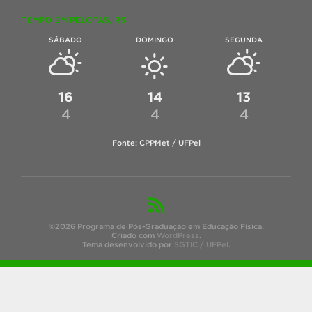
TEMPO EM PELOTAS, RS
SÁBADO
DOMINGO
SEGUNDA
16
14
13
4
4
4
Fonte: CPPMet / UFPel
©2026 Programa de Pós-Graduação em Educação Física.
Criado com
WordPress
.
Tema desenvolvido por
SGTIC / UFPel
.