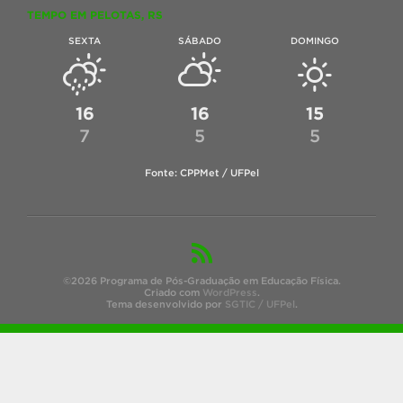
TEMPO EM PELOTAS, RS
SEXTA
SÁBADO
DOMINGO
16
16
15
7
5
5
Fonte: CPPMet / UFPel
©2026 Programa de Pós-Graduação em Educação Física.
Criado com
WordPress
.
Tema desenvolvido por
SGTIC / UFPel
.