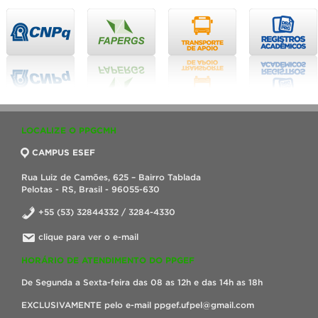
LOCALIZE O PPGCMH
CAMPUS ESEF
Rua Luiz de Camões, 625 – Bairro Tablada
Pelotas - RS, Brasil - 96055-630
+55 (53) 32844332 / 3284-4330
clique para ver o e-mail
HORÁRIO DE ATENDIMENTO DO PPGEF
De Segunda a Sexta-feira das 08 as 12h e das 14h as 18h
EXCLUSIVAMENTE pelo e-mail ppgef.ufpel@gmail.com