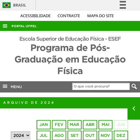
BRASIL
Simplifique!
ACESSIBILIDADE
CONTRASTE
MAPA DO SITE
Comunica BR
PORTAL UFPEL
Participe
ACESSO À INFORMAÇÃO
Escola Superior de Educação Física - ESEF
Acesso à informação
Programa de Pós-
AUDITORIA
Legislação
Graduação em Educação
COBALTO
Canais
Física
CONCURSOS
EDITAIS
MENU
INTERNACIONAL
OUVIDORIA
ARQUIVO DE 2024
PORTARIAS
TELEFONES
JAN
FEV
MAR
ABR
MAI
JUN
JUL
AGO
SET
OUT
NOV
DEZ