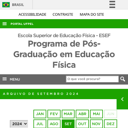
BRASIL
Simplifique!
ACESSIBILIDADE
CONTRASTE
MAPA DO SITE
Comunica BR
PORTAL UFPEL
Participe
ACESSO À INFORMAÇÃO
Escola Superior de Educação Física - ESEF
Acesso à informação
Programa de Pós-
AUDITORIA
Legislação
Graduação em Educação
COBALTO
Canais
Física
CONCURSOS
EDITAIS
MENU
INTERNACIONAL
OUVIDORIA
ARQUIVO DE SETEMBRO 2024
PORTARIAS
TELEFONES
JAN
FEV
MAR
ABR
MAI
JUN
JUL
AGO
SET
OUT
NOV
DEZ