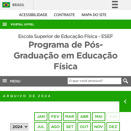
BRASIL
Simplifique!
ACESSIBILIDADE
CONTRASTE
MAPA DO SITE
Comunica BR
PORTAL UFPEL
Participe
ACESSO À INFORMAÇÃO
Escola Superior de Educação Física - ESEF
Acesso à informação
Programa de Pós-
AUDITORIA
Legislação
Graduação em Educação
COBALTO
Canais
Física
CONCURSOS
EDITAIS
MENU
INTERNACIONAL
OUVIDORIA
ARQUIVO DE 2024
PORTARIAS
TELEFONES
JAN
FEV
MAR
ABR
MAI
JUN
JUL
AGO
SET
OUT
NOV
DEZ