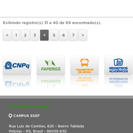
Exibindo registro(s) 31 a 40 de 69 encontrado(s).
<
1
2
3
4
5
6
7
>
LOCALIZE O PPGCMH
CAMPUS ESEF
Rua Luiz de Camões, 625 – Bairro Tablada
Pelotas - RS, Brasil - 96055-630