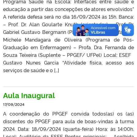
Programa Saúde na Escola: Interfaces entre saúde e
educação a partir das concepções de atores envolvidos”
A referida defesa será no dia 16/09/2024 às 15h. Banca:
– Prof. Dr. Alan Goularte Knuth (orientador) – Prof. Dr.
Gabriel Gustavo Bergmann (PPGEF/ UFPel) – Profa. Dra.
Michele Mandagara de Oliveira (Programa de Pós-
Graduação em Enfermagem) – Profa. Dra. Fernanda de
Souza Teixeira (Suplente – PPGEF/ UFPel) Local: ESEF
Gustavo Nunes Garcia “Atividade física, acesso aos
serviços de saúde e o […]
Aula Inaugural
17/09/2024
A coordenação do PPGEF convida todos(as) os (as)
discentes do PPGEF para aula de boas-vindas à turma
2024. Data: 18/09/2024 (quarta-feira) Hora: às 14:00h.
Local: Auditório da ESEF Pontos principais: – Acolhida