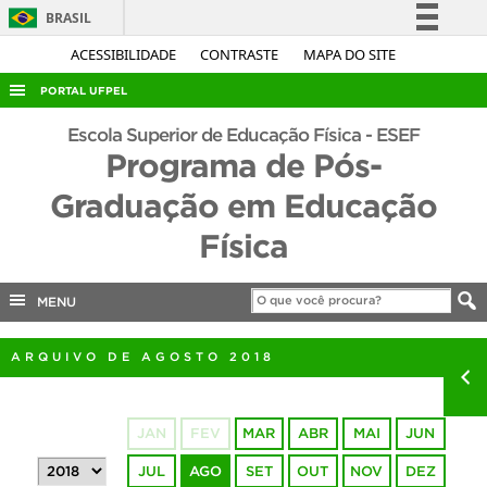
BRASIL
Simplifique!
ACESSIBILIDADE
CONTRASTE
MAPA DO SITE
Comunica BR
PORTAL UFPEL
Participe
ACESSO À INFORMAÇÃO
Escola Superior de Educação Física - ESEF
Acesso à informação
Programa de Pós-
AUDITORIA
Legislação
Graduação em Educação
COBALTO
Canais
Física
CONCURSOS
EDITAIS
MENU
INTERNACIONAL
OUVIDORIA
ARQUIVO DE AGOSTO 2018
PORTARIAS
TELEFONES
JAN
FEV
MAR
ABR
MAI
JUN
JUL
AGO
SET
OUT
NOV
DEZ