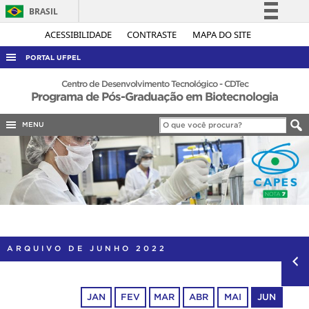
BRASIL
Simplifique!
ACESSIBILIDADE
CONTRASTE
MAPA DO SITE
Comunica BR
PORTAL UFPEL
Participe
ACESSO À INFORMAÇÃO
Centro de Desenvolvimento Tecnológico - CDTec
Programa de Pós-Graduação em Biotecnologia
Acesso à informação
AUDITORIA
Legislação
MENU
COBALTO
Canais
CONCURSOS
EDITAIS
INTERNACIONAL
OUVIDORIA
PORTARIAS
ARQUIVO DE JUNHO 2022
TELEFONES
JAN
FEV
MAR
ABR
MAI
JUN