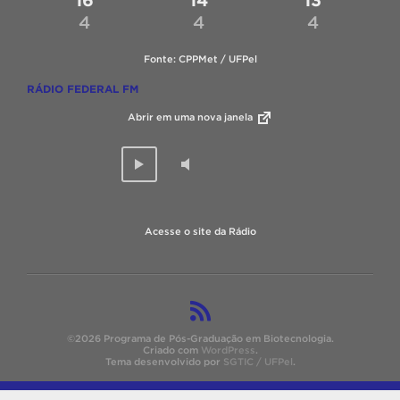
4
4
4
Fonte: CPPMet / UFPel
RÁDIO FEDERAL FM
Abrir em uma nova janela
Acesse o site da Rádio
©2026 Programa de Pós-Graduação em Biotecnologia.
Criado com
WordPress
.
Tema desenvolvido por
SGTIC / UFPel
.