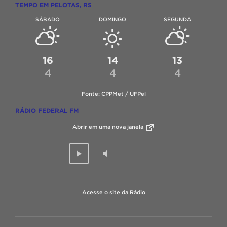
TEMPO EM PELOTAS, RS
SÁBADO
DOMINGO
SEGUNDA
16
14
13
4
4
4
Fonte: CPPMet / UFPel
RÁDIO FEDERAL FM
Abrir em uma nova janela
Acesse o site da Rádio