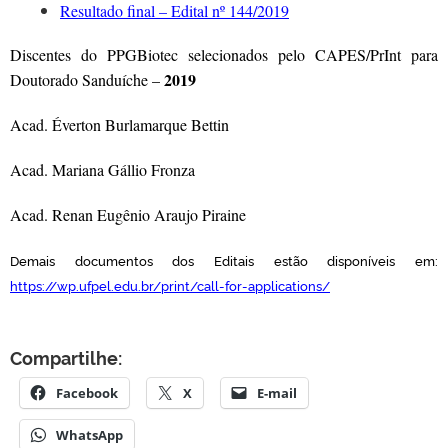
Resultado final – Edital nº 144/2019
Discentes do PPGBiotec selecionados pelo CAPES/PrInt para
2019
Doutorado Sanduíche –
Acad. Éverton Burlamarque Bettin
Acad. Mariana Gállio Fronza
Acad. Renan Eugênio Araujo Piraine
Demais documentos dos Editais estão disponíveis em:
https://wp.ufpel.edu.br/print/call-for-applications/
Compartilhe:
Facebook
X
E-mail
WhatsApp