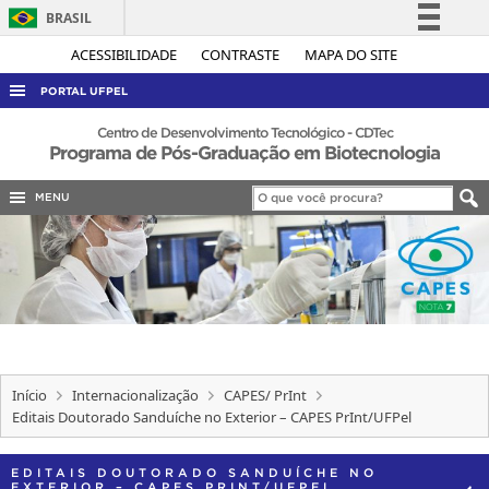
BRASIL
Simplifique!
ACESSIBILIDADE
CONTRASTE
MAPA DO SITE
Comunica BR
PORTAL UFPEL
Participe
ACESSO À INFORMAÇÃO
Centro de Desenvolvimento Tecnológico - CDTec
Programa de Pós-Graduação em Biotecnologia
Acesso à informação
AUDITORIA
Legislação
MENU
COBALTO
Canais
CONCURSOS
EDITAIS
INTERNACIONAL
OUVIDORIA
PORTARIAS
Início
Internacionalização
CAPES/ PrInt
Editais Doutorado Sanduíche no Exterior – CAPES PrInt/UFPel
TELEFONES
EDITAIS DOUTORADO SANDUÍCHE NO
EXTERIOR – CAPES PRINT/UFPEL