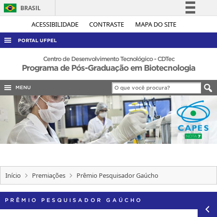
BRASIL
Simplifique!
ACESSIBILIDADE
CONTRASTE
MAPA DO SITE
Comunica BR
PORTAL UFPEL
Participe
ACESSO À INFORMAÇÃO
Centro de Desenvolvimento Tecnológico - CDTec
Programa de Pós-Graduação em Biotecnologia
Acesso à informação
AUDITORIA
Legislação
MENU
COBALTO
Canais
CONCURSOS
EDITAIS
INTERNACIONAL
OUVIDORIA
PORTARIAS
Início
Premiações
Prêmio Pesquisador Gaúcho
TELEFONES
PRÊMIO PESQUISADOR GAÚCHO