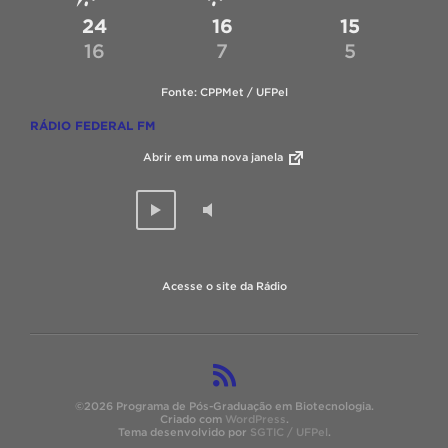
24
16
15
16
7
5
Fonte: CPPMet / UFPel
RÁDIO FEDERAL FM
Abrir em uma nova janela
Acesse o site da Rádio
©2026 Programa de Pós-Graduação em Biotecnologia.
Criado com
WordPress
.
Tema desenvolvido por
SGTIC / UFPel
.