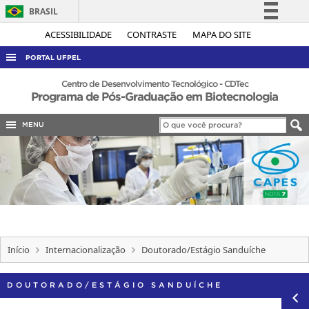
BRASIL
Simplifique!
ACESSIBILIDADE
CONTRASTE
MAPA DO SITE
Comunica BR
PORTAL UFPEL
Participe
ACESSO À INFORMAÇÃO
Centro de Desenvolvimento Tecnológico - CDTec
Programa de Pós-Graduação em Biotecnologia
Acesso à informação
AUDITORIA
Legislação
MENU
COBALTO
Canais
CONCURSOS
EDITAIS
INTERNACIONAL
OUVIDORIA
PORTARIAS
Início
Internacionalização
Doutorado/Estágio Sanduíche
TELEFONES
DOUTORADO/ESTÁGIO SANDUÍCHE