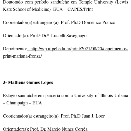
Doutorado com período sanduíche em Temple University (Lewis
Katz School of Medicine)- EUA – CAPES/PrInt
Coorientador(a) estrangeiro(a): Prof. Ph.D Domenico Praticò
Orientador(a): Prof.ª Dr.ª Lucielli Savegnago
Depoimento:
http://wp.ufpel.edu.br/print/2021/08/20/depoimentos-
print-mariana-fronza/
3- Matheus Gomes Lopes
Estágio sanduíche em parceria com a University of Illinois Urbana
– Champaign – EUA
Coorientador(a) estrangeiro(a): Prof. Ph.D Juan J. Loor
Orientador(a): Prof. Dr. Marcio Nunes Corrêa