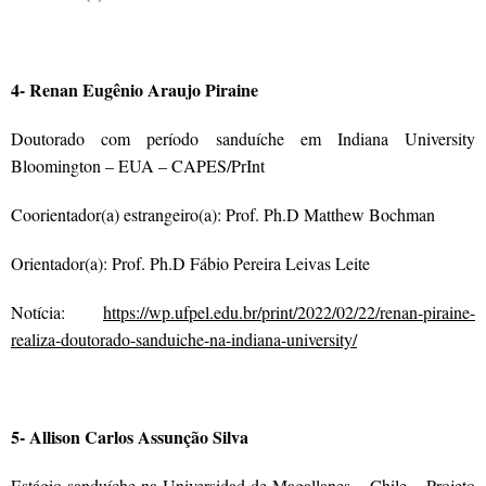
4- Renan Eugênio Araujo Piraine
Doutorado com período sanduíche em Indiana University
Bloomington – EUA – CAPES/PrInt
Coorientador(a) estrangeiro(a): Prof. Ph.D Matthew Bochman
Orientador(a): Prof. Ph.D Fábio Pereira Leivas Leite
Notícia:
https://wp.ufpel.edu.br/print/2022/02/22/renan-piraine-
realiza-doutorado-sanduiche-na-indiana-university/
5- Allison Carlos Assunção Silva
Estágio sanduíche na Universidad de Magallanes – Chile – Projeto