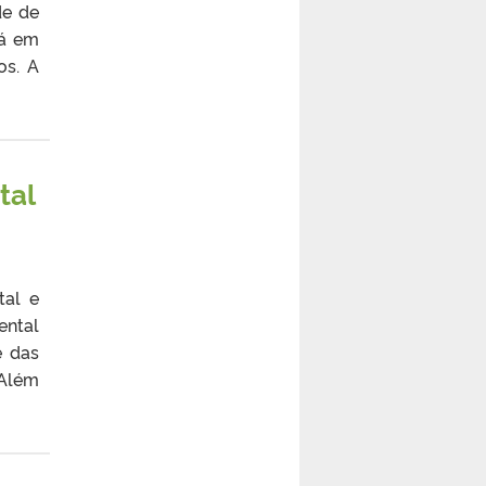
de de
dá em
os. A
tal
tal e
ental
e das
 Além