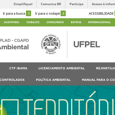
Simplifique!
Comunica BR
Participe
Acesso à infor
Ir para a busca
3
Ir para o rodapé
4
ACESSIBILIDADE
AUDITORIA
COBALTO
CONCURSOS
EDITAIS
INTERNACIONAL
PLAD - CGAPD
Ambiental
CTF IBAMA
LICENCIAMENTO AMBIENTAL
RE.PARTIL
 CONTROLADOS
POLÍTICA AMBIENTAL
MANUAL PARA O CO