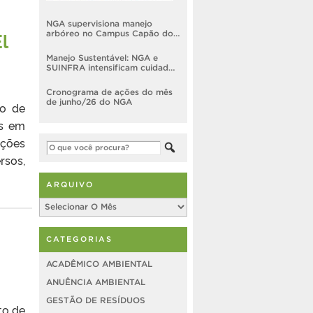
NGA supervisiona manejo
l
arbóreo no Campus Capão do
Leão
Manejo Sustentável: NGA e
SUINFRA intensificam cuidados
preventivos nas áreas verdes
da UFPel
Cronograma de ações do mês
de junho/26 do NGA
eo de
as em
nções
rsos,
ARQUIVO
Arquivo
CATEGORIAS
ACADÊMICO AMBIENTAL
ANUÊNCIA AMBIENTAL
GESTÃO DE RESÍDUOS
to de