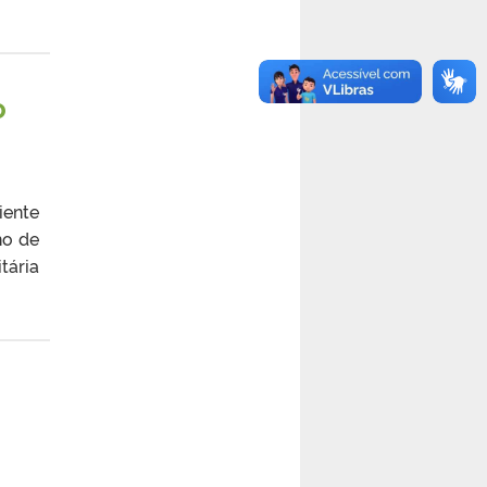
o
iente
ho de
tária