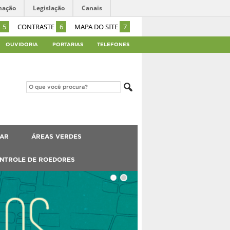
mação
Legislação
Canais
5
CONTRASTE
6
MAPA DO SITE
7
OUVIDORIA
PORTARIAS
TELEFONES
HAR
ÁREAS VERDES
NTROLE DE ROEDORES