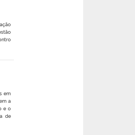
tação
estão
ontro
as em
tem a
o e o
ça de