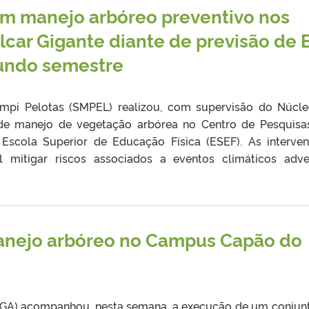
m manejo arbóreo preventivo nos
lcar Gigante diante de previsão de E
gundo semestre
pi Pelotas (SMPEL) realizou, com supervisão do Núcl
 de manejo de vegetação arbórea no Centro de Pesquis
 Escola Superior de Educação Física (ESEF). As interve
l mitigar riscos associados a eventos climáticos adve
anejo arbóreo no Campus Capão do
NGA) acompanhou, nesta semana, a execução de um conjun