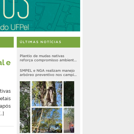
ÚLTIMAS NOTÍCIAS
Plantio de mudas nativas
l e
reforça compromisso ambiental
e integra ações estratégicas no
Campus Capão do Leão
SMPEL e NGA realizam manejo
arbóreo preventivo nos campi
ESEF e Dr. Amilcar Gigante
diante de previsão de El Niño
intenso no segundo semestre
tivas
etais
 após
…]