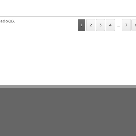
rado(s).
1
2
3
4
…
7