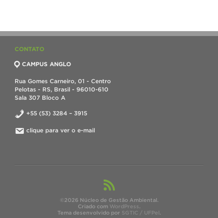
CONTATO
CAMPUS ANGLO
Rua Gomes Carneiro, 01 - Centro
Pelotas - RS, Brasil - 96010-610
Sala 307 Bloco A
+55 (53) 3284 – 3915
clique para ver o e-mail
©2026 Núcleo de Gestão Ambiental.
Criado com
WordPress
.
Tema desenvolvido por
SGTIC / UFPel
.