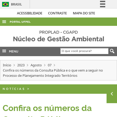
BRASIL
Simplifique!
ACESSIBILIDADE
CONTRASTE
MAPA DO SITE
Comunica BR
PORTAL UFPEL
Participe
ACESSO À INFORMAÇÃO
PROPLAD - CGAPD
Acesso à informação
Núcleo de Gestão Ambiental
AUDITORIA
Legislação
COBALTO
MENU
Canais
CONCURSOS
Início
2023
Agosto
07
EDITAIS
Confira os números da Consulta Pública e o que vem a seguir no
Processo de Planejamento Integrado Territórios
INTERNACIONAL
OUVIDORIA
NOTÍCIAS
>
PORTARIAS
TELEFONES
Confira os números da