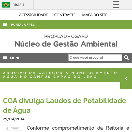
BRASIL
Simplifique!
ACESSIBILIDADE
CONTRASTE
MAPA DO SITE
Comunica BR
PORTAL UFPEL
Participe
ACESSO À INFORMAÇÃO
PROPLAD - CGAPD
Acesso à informação
Núcleo de Gestão Ambiental
AUDITORIA
Legislação
COBALTO
MENU
Canais
CONCURSOS
ARQUIVO DA CATEGORIA MONITORAMENTO DA
EDITAIS
ÁGUA NO CAMPUS CAPÃO DO LEÃO
INTERNACIONAL
OUVIDORIA
CGA divulga Laudos de Potabilidade
PORTARIAS
de Água
TELEFONES
29/04/2014
Conforme comprometimento da Reitoria e