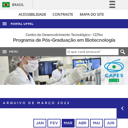
BRASIL
Simplifique!
ACESSIBILIDADE
CONTRASTE
MAPA DO SITE
Comunica BR
PORTAL UFPEL
Participe
ACESSO À INFORMAÇÃO
Centro de Desenvolvimento Tecnológico - CDTec
Programa de Pós-Graduação em Biotecnologia
Acesso à informação
AUDITORIA
Legislação
MENU
COBALTO
Canais
CONCURSOS
EDITAIS
INTERNACIONAL
OUVIDORIA
PORTARIAS
ARQUIVO DE MARÇO 2022
TELEFONES
JAN
FEV
MAR
ABR
MAI
JUN