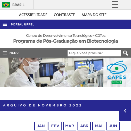
BRASIL
Simplifique!
ACESSIBILIDADE
CONTRASTE
MAPA DO SITE
Comunica BR
PORTAL UFPEL
Participe
ACESSO À INFORMAÇÃO
Centro de Desenvolvimento Tecnológico - CDTec
Programa de Pós-Graduação em Biotecnologia
Acesso à informação
AUDITORIA
Legislação
MENU
COBALTO
Canais
CONCURSOS
EDITAIS
INTERNACIONAL
OUVIDORIA
PORTARIAS
ARQUIVO DE NOVEMBRO 2022
TELEFONES
JAN
FEV
MAR
ABR
MAI
JUN