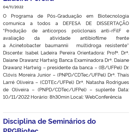
04/11/2022
O Programa de Pós-Graduação em Biotecnologia
comunica a todos a DEFESA DE DISSERTAÇÃO
“Produção de anticorpos policlonais anti-rFilF e
avaliação da atividade antibiofilme frente
a Acinetobacter baumannii multidroga resistente″
Discente: Isabel Ladeira Pereira Orientadora: Profª. Drª.
Daiane Drawanz Hartwig Banca Examinadora Drª. Daiane
Drawanz Hartwig – presidente da banca – (IB/UFPel) Dr.
Clóvis Moreira Junior – (PNPD/CDTec/UFPel) Drª. Thaís
Larré Oliveira – (CDTEc/UFPel) Drª. Natasha Rodrigues
de Oliveira – (PNPD/CDTec/UFPel) – suplente Data:
10/11/2022 Horário: 8h30min Local: WebConferência
Disciplina de Seminários do
PPGBiotec