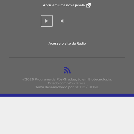
Abrir em uma nova janela
Acesse o site da Rádio
©2026 Programa de Pós-Graduação em Biotecnologia.
Criado com
WordPress
.
Tema desenvolvido por
SGTIC / UFPel
.