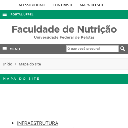
ACESSIBILIDADE
CONTRASTE
MAPA DO SITE
PORTAL UFPEL
ACESSO À INFORMAÇÃO
Faculdade de Nutrição
AUDITORIA
Universidade Federal de Pelotas
COBALTO
MENU
CONCURSOS
Início
EDITAIS
Mapa do site
INTERNACIONAL
MAPA DO SITE
OUVIDORIA
PORTARIAS
TELEFONES
INFRAESTRUTURA