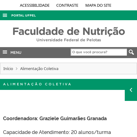
ACESSIBILIDADE
CONTRASTE
MAPA DO SITE
PORTAL UFPEL
ACESSO À INFORMAÇÃO
Faculdade de Nutrição
AUDITORIA
Universidade Federal de Pelotas
COBALTO
MENU
CONCURSOS
Início
EDITAIS
Alimentação Coletiva
INTERNACIONAL
ALIMENTAÇÃO COLETIVA
OUVIDORIA
PORTARIAS
TELEFONES
Coordenadora: Graziele Guimarães Granada
Capacidade de Atendimento: 20 alunos/turma