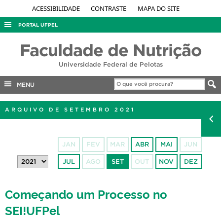
ACESSIBILIDADE
CONTRASTE
MAPA DO SITE
PORTAL UFPEL
ACESSO À INFORMAÇÃO
Faculdade de Nutrição
AUDITORIA
Universidade Federal de Pelotas
COBALTO
MENU
CONCURSOS
EDITAIS
ARQUIVO DE SETEMBRO 2021
INTERNACIONAL
OUVIDORIA
JAN
FEV
MAR
ABR
MAI
JUN
PORTARIAS
JUL
AGO
SET
OUT
NOV
DEZ
TELEFONES
Começando um Processo no
SEI!UFPel