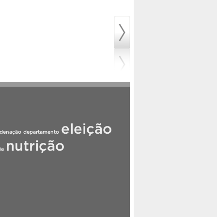
eleição
rdenação
departamento
nutrição
ia