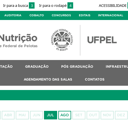
Ir para a busca
3
Ir para o rodapé
4
ACESSIBILIDADE
AUDITORIA
COBALTO
CONCURSOS
EDITAIS
INTERNACIONAL
Nutrição
e Federal de Pelotas
NTAÇÃO
GRADUAÇÃO
PÓS GRADUAÇÃO
INFRAESTR
AGENDAMENTO DAS SALAS
CONTATOS
ABR
MAI
JUN
JUL
AGO
SET
OUT
NOV
DEZ