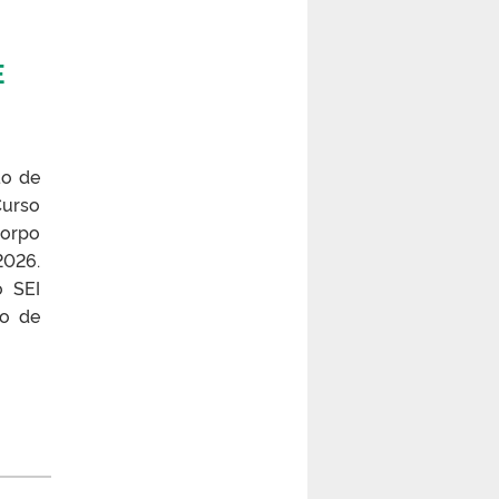
E
ão de
Curso
corpo
2026.
o SEI
do de