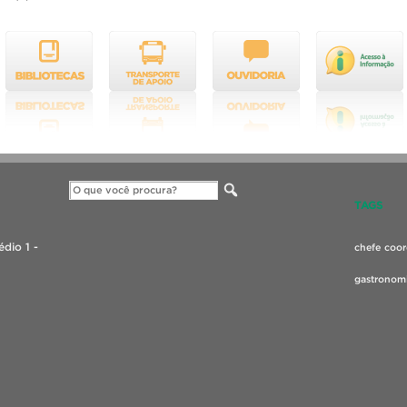
TAGS
dio 1 -
chefe
coo
gastronom