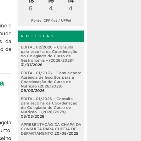
18
16
14
6
4
4
Fonte: CPPMet / UFPel
ine e
saúde
N O T Í C I A S
os da
EDITAL 02/2026 – Consulta
ão de
para escolha da Coordenação
do Colegiado do Curso de
Gastronomia – (2026/2028)
31/07/2026
EDITAL 01/2026 – Comunicado:
Ausência de Inscritos para a
 a
Coordenação do Curso de
Nutrição (2026/2028)
09/03/2026
EDITAL 01/2026 – Consulta
para escolha da Coordenação
do Colegiado do Curso de
Nutrição – (2026/2028)
03/03/2026
ngela
APRESENTAÇÃO DA CHAPA DA
unto,
CONSULTA PARA CHEFIA DE
DEPARTAMENTO
20/08/2025
elho