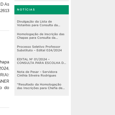
CD As
_2613
NOTÍCIAS
Divulgação da Lista de
Votantes para Consulta da
Direção e Chefia do Núcleo
Administrativo da Faculdade de
Homologação de inscrição das
Nutrição (2025/2029)
Chapas para Consulta da
Direção e Chefia do Núcleo
Administrativo de Nutrição
Processo Seletivo Professor
(2025/2029)
Substituto – Edital 024/2024
EDITAL Nº 01/2024 –
chapa
CONSULTA PARA ESCOLHA DA
COORDENAÇÃO DO
2024,
COLEGIADO DO CURSO
Nota de Pesar – Servidora
R(A):
SUPERIOR DE TECNOLOGIA
Cinthia Silveira Rodrigues
EM GASTRONOMIA (2024-
GNER
2026) DA FACULDADE DE
NUTRIÇÃO/UFPEL
“Resultado da Homologação
o do
das Inscrições para Chefia de
Departamento.”