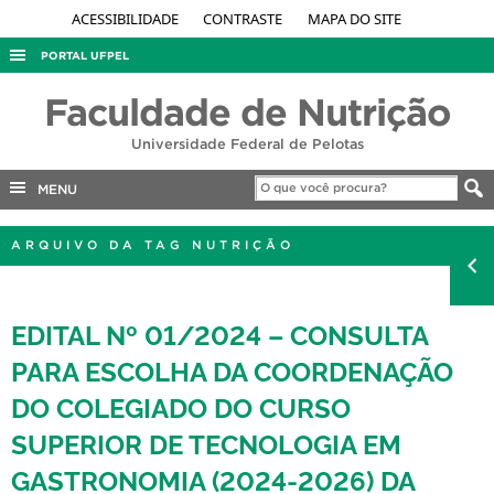
ACESSIBILIDADE
CONTRASTE
MAPA DO SITE
PORTAL UFPEL
ACESSO À INFORMAÇÃO
Faculdade de Nutrição
AUDITORIA
Universidade Federal de Pelotas
COBALTO
MENU
CONCURSOS
EDITAIS
ARQUIVO DA TAG NUTRIÇÃO
INTERNACIONAL
OUVIDORIA
EDITAL Nº 01/2024 – CONSULTA
PORTARIAS
PARA ESCOLHA DA COORDENAÇÃO
TELEFONES
DO COLEGIADO DO CURSO
SUPERIOR DE TECNOLOGIA EM
GASTRONOMIA (2024-2026) DA