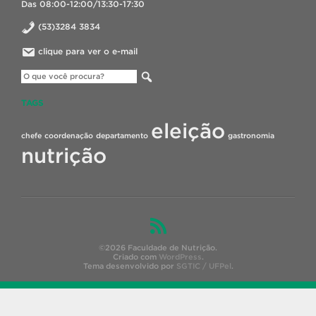
Das 08:00-12:00/13:30-17:30
(53)3284 3834
clique para ver o e-mail
TAGS
eleição
chefe
coordenação
departamento
gastronomia
nutrição
©2026 Faculdade de Nutrição.
Criado com
WordPress
.
Tema desenvolvido por
SGTIC / UFPel
.