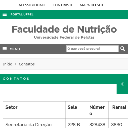
ACESSIBILIDADE
CONTRASTE
MAPA DO SITE
PORTAL UFPEL
ACESSO À INFORMAÇÃO
Faculdade de Nutrição
AUDITORIA
Universidade Federal de Pelotas
COBALTO
MENU
CONCURSOS
Início
EDITAIS
Contatos
INTERNACIONAL
CONTATOS
OUVIDORIA
PORTARIAS
TELEFONES
Setor
Sala
Númer
Ramal
o
Secretaria da Direção
228 B
328438
3830