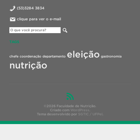
(53)3284 3834
clique para ver o e-mail
TAGS
eleição
chefe
coordenação
departamento
gastronomia
nutrição
©2026 Faculdade de Nutrição.
Criado com
WordPress
.
Tema desenvolvido por
SGTIC / UFPel
.