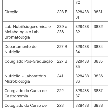
30
Direção
228 B
328438
3831
31
Lab. Nutrifisiogenomica e
239 e
328438
3832
Metabologia e Lab.
236
32
Bromatologia
Departamento de
227 B
328438
3834
Nutrição
34
Colegiado Pós-Graduação
227 B
328438
3835
35
Nutrição – Laboratório
241
328438
3836
Microbiologia
36
Colegiado do Curso de
222
328438
3837
Gastronomia
37
Colegiado do Curso de
223
328438
3838