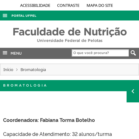
ACESSIBILIDADE
CONTRASTE
MAPA DO SITE
PORTAL UFPEL
ACESSO À INFORMAÇÃO
Faculdade de Nutrição
AUDITORIA
Universidade Federal de Pelotas
COBALTO
MENU
CONCURSOS
Início
EDITAIS
Bromatologia
INTERNACIONAL
BROMATOLOGIA
OUVIDORIA
PORTARIAS
TELEFONES
Coordenadora: Fabiana Torma Botelho
Capacidade de Atendimento: 32 alunos/turma